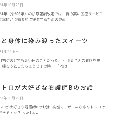
24年10月23日
024年（令和6年）の診療報酬改定では、質の高い医療サービス
効率的かつ効果的に提供するための見直
心と身体に染み渡ったスイーツ
24年7月6日
月初旬のとても暑い日のことだった。 利用者さんの看護を終
、帰ろうとしたちょうどその時、 「Pbさ
トトロが大好きな看護師Bのお話
23年10月29日
トロが大好きな看護師Bのお話 突然ですが、みなさんトトロは
好きですか？ わたしは、