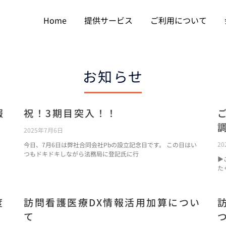
Home
提供サービス
ご利用について
お知らせ
報
祝！3期目突入！！
2025年7月6日
20
今日、7月6日は弊社合同会社Pbの設立記念日です。 この日はい
つもドキドキしながら法務局に登記氏に行
▶
た
度
訪問看護医療DX情報活用加算につい
て