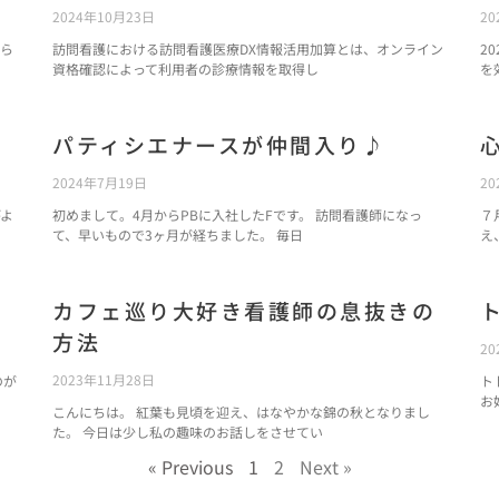
2024年10月23日
20
ら
訪問看護における訪問看護医療DX情報活用加算とは、オンライン
2
資格確認によって利用者の診療情報を取得し
を
パティシエナースが仲間入り♪
2024年7月19日
20
がよ
初めまして。4月からPBに入社したFです。 訪問看護師になっ
７
て、早いもので3ヶ月が経ちました。 毎日
え
カフェ巡り大好き看護師の息抜きの
方法
20
2023年11月28日
のが
ト
お
こんにちは。 紅葉も見頃を迎え、はなやかな錦の秋となりまし
た。 今日は少し私の趣味のお話しをさせてい
« Previous
1
2
Next »